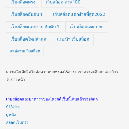
เว็บสล็อตตรง
เว็บสล็อต ตรง 100
เว็บสล็อตอันดับ 1
เว็บสล็อตแตกง่ายที่สุด2022
เว็บสล็อตแตกง่าย อันดับ 1
เว็บสล็อตแตกบ่อย
เว็บสล็อตใหม่ล่าสุด
แนะนำ เว็บสล็อต
แหล่งรวมเว็บสล็อต
ความใจเสียจิตใจต่อความบกพร่องไร้สาระ เราควรจะศึกษาและก้าว
ไปข้างหน้า
เว็บสล็อตและบาคาร่าของโครตดีเว็บนี้เล่นแล้วรวยจัดๆ
918kiss
ดูหนัง
สล็อตเว็บตรง