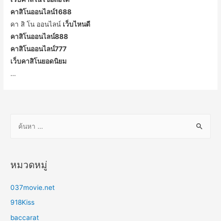
คาสิโนออนไลน์1688
คา สิ โน ออนไลน์
เว็บไหนดี
คาสิโนออนไลน์888
คาสิโนออนไลน์777
เว็บคาสิโนยอดนิยม
…
ค้
น
ห
า
หมวดหมู่
สำ
ห
037movie.net
รั
918Kiss
บ
baccarat