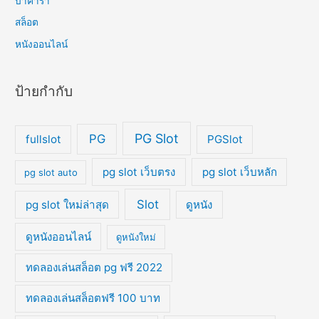
บาคาร่า
สล็อต
หนังออนไลน์
ป้ายกำกับ
PG Slot
PG
fullslot
PGSlot
pg slot เว็บตรง
pg slot เว็บหลัก
pg slot auto
Slot
pg slot ใหม่ล่าสุด
ดูหนัง
ดูหนังออนไลน์
ดูหนังใหม่
ทดลองเล่นสล็อต pg ฟรี 2022
ทดลองเล่นสล็อตฟรี 100 บาท