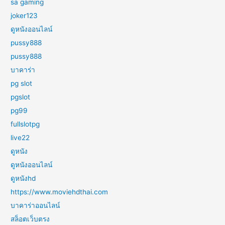
sa gaming
joker123
ดูหนังออนไลน์
pussy888
pussy888
บาคาร่า
pg slot
pgslot
pg99
fullslotpg
live22
ดูหนัง
ดูหนังออนไลน์
ดูหนังhd
https://www.moviehdthai.com
บาคาร่าออนไลน์
สล็อตเว็บตรง