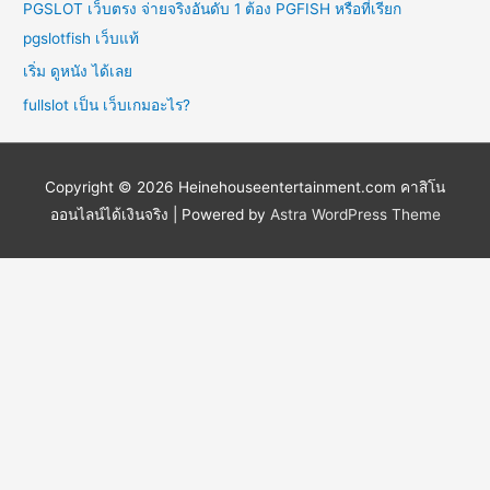
PGSLOT เว็บตรง จ่ายจริงอันดับ 1 ต้อง PGFISH หรือที่เรียก
pgslotfish เว็บแท้
เริ่ม ดูหนัง ได้เลย
fullslot เป็น เว็บเกมอะไร?
Copyright © 2026
Heinehouseentertainment.com คาสิโน
ออนไลน์ได้เงินจริง
| Powered by
Astra WordPress Theme