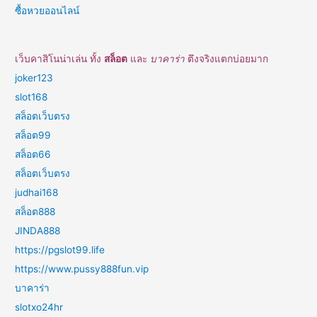
ซื้อหวยออนไลน์
เว็บคาสิโนน่าเล่น ทั้ง
สล็อต
และ
บาคาร่า
ตึงจริงแตกบ่อยมาก
joker123
slot168
สล็อตเว็บตรง
สล็อต99
สล็อต66
สล็อตเว็บตรง
judhai168
สล็อต888
JINDA888
https://pgslot99.life
https://www.pussy888fun.vip
บาคาร่า
slotxo24hr