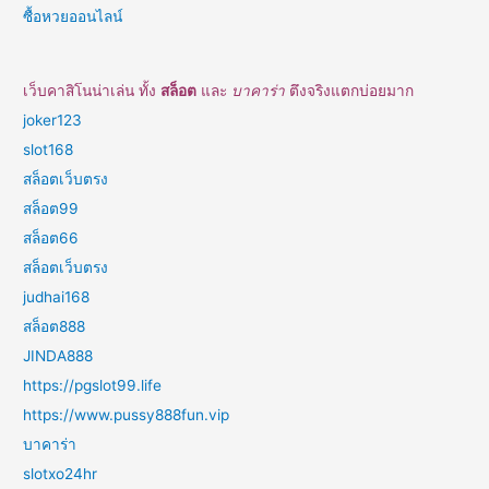
ซื้อหวยออนไลน์
เว็บคาสิโนน่าเล่น ทั้ง
สล็อต
และ
บาคาร่า
ตึงจริงแตกบ่อยมาก
joker123
slot168
สล็อตเว็บตรง
สล็อต99
สล็อต66
สล็อตเว็บตรง
judhai168
สล็อต888
JINDA888
https://pgslot99.life
https://www.pussy888fun.vip
บาคาร่า
slotxo24hr