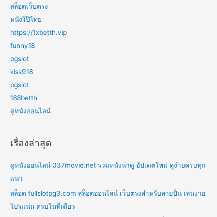
สล็อตเว็บตรง
หนังโป๊ไทย
https://1xbetth.vip
funny18
pgslot
kiss918
pgslot
188betth
ดูหนังออนไลน์
เรื่องล่าสุด
ดูหนังออนไลน์ 037movie.net รวมหนังน่าดู อัปเดตใหม่ ดูง่ายครบทุก
แนว
สล็อต fullslotpg3.com สล็อตออนไลน์ เว็บตรงสำหรับสายปั่น เล่นง่าย
โปรแน่น ครบในที่เดียว