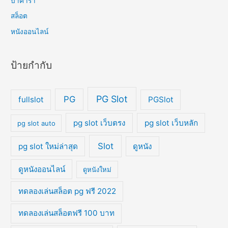
บาคาร่า
สล็อต
หนังออนไลน์
ป้ายกำกับ
PG Slot
PG
fullslot
PGSlot
pg slot เว็บตรง
pg slot เว็บหลัก
pg slot auto
Slot
pg slot ใหม่ล่าสุด
ดูหนัง
ดูหนังออนไลน์
ดูหนังใหม่
ทดลองเล่นสล็อต pg ฟรี 2022
ทดลองเล่นสล็อตฟรี 100 บาท