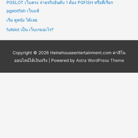
PGSLOT เว็บตรง จ่ายจริงอันดับ 1 ต้อง PGFISH หรือที่เรียก
pgslotfish เว็บแท้
เริ่ม ดูหนัง ได้เลย
fullslot เป็น เว็บเกมอะไร?
Copyright © 2026
Heinehouseentertainment.com คาสิโน
ออนไลน์ได้เงินจริง
| Powered by
Astra WordPress Theme