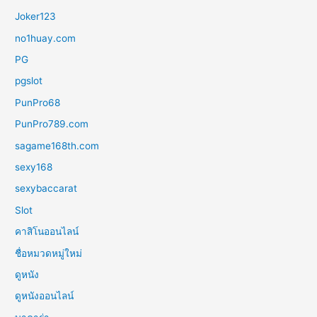
:
Joker123
no1huay.com
PG
pgslot
PunPro68
PunPro789.com
sagame168th.com
sexy168
sexybaccarat
Slot
คาสิโนออนไลน์
ชื่อหมวดหมู่ใหม่
ดูหนัง
ดูหนังออนไลน์