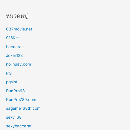
ห
า
หมวดหมู่
สำ
ห
037movie.net
รั
918Kiss
บ
baccarat
:
Joker123
no1huay.com
PG
pgslot
PunPro68
PunPro789.com
sagame168th.com
sexy168
sexybaccarat