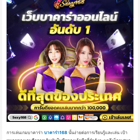
การเล่นเกมบาคาร่า
บาคาร่า168
นั้นง่ายต่อการเรียนรู้และเล่น เป้า