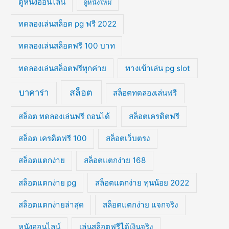
ดูหนังออนไลน์
ดูหนังใหม่
ทดลองเล่นสล็อต pg ฟรี 2022
ทดลองเล่นสล็อตฟรี 100 บาท
ทดลองเล่นสล็อตฟรีทุกค่าย
ทางเข้าเล่น pg slot
สล็อต
บาคาร่า
สล็อตทดลองเล่นฟรี
สล็อต ทดลองเล่นฟรี ถอนได้
สล็อตเครดิตฟรี
สล็อต เครดิตฟรี 100
สล็อตเว็บตรง
สล็อตแตกง่าย
สล็อตแตกง่าย 168
สล็อตแตกง่าย pg
สล็อตแตกง่าย ทุนน้อย 2022
สล็อตแตกง่ายล่าสุด
สล็อตแตกง่าย แจกจริง
หนังออนไลน์
เล่นสล็อตฟรีได้เงินจริง