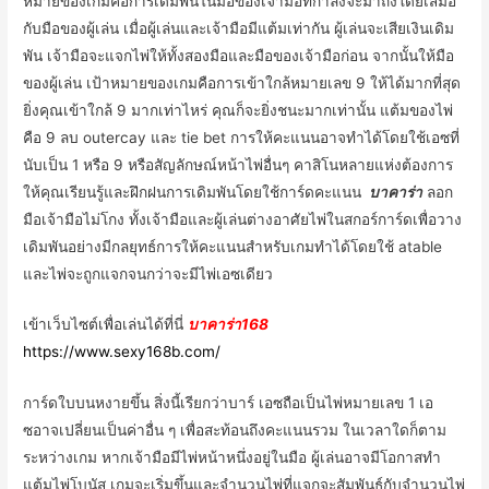
หมายของเกมคือการเดิมพันในมือของเจ้ามือที่กำลังจะมาถึงโดยเสมอ
กับมือของผู้เล่น เมื่อผู้เล่นและเจ้ามือมีแต้มเท่ากัน ผู้เล่นจะเสียเงินเดิม
พัน เจ้ามือจะแจกไพ่ให้ทั้งสองมือและมือของเจ้ามือก่อน จากนั้นให้มือ
ของผู้เล่น เป้าหมายของเกมคือการเข้าใกล้หมายเลข 9 ให้ได้มากที่สุด
ยิ่งคุณเข้าใกล้ 9 มากเท่าไหร่ คุณก็จะยิ่งชนะมากเท่านั้น แต้มของไพ่
คือ 9 ลบ outercay และ tie bet การให้คะแนนอาจทำได้โดยใช้เอซที่
นับเป็น 1 หรือ 9 หรือสัญลักษณ์หน้าไพ่อื่นๆ คาสิโนหลายแห่งต้องการ
ให้คุณเรียนรู้และฝึกฝนการเดิมพันโดยใช้การ์ดคะแนน
บาคาร่า
ลอก
มือเจ้ามือไม่โกง ทั้งเจ้ามือและผู้เล่นต่างอาศัยไพ่ในสกอร์การ์ดเพื่อวาง
เดิมพันอย่างมีกลยุทธ์การให้คะแนนสำหรับเกมทำได้โดยใช้ atable
และไพ่จะถูกแจกจนกว่าจะมีไพ่เอซเดียว
เข้าเว็บไซต์เพื่อเล่นได้ที่นี่
บาคาร่า168
https://www.sexy168b.com/
การ์ดใบบนหงายขึ้น สิ่งนี้เรียกว่าบาร์ เอซถือเป็นไพ่หมายเลข 1 เอ
ซอาจเปลี่ยนเป็นค่าอื่น ๆ เพื่อสะท้อนถึงคะแนนรวม ในเวลาใดก็ตาม
ระหว่างเกม หากเจ้ามือมีไพ่หน้าหนึ่งอยู่ในมือ ผู้เล่นอาจมีโอกาสทำ
แต้มไพ่โบนัส เกมจะเริ่มขึ้นและจำนวนไพ่ที่แจกจะสัมพันธ์กับจำนวนไพ่