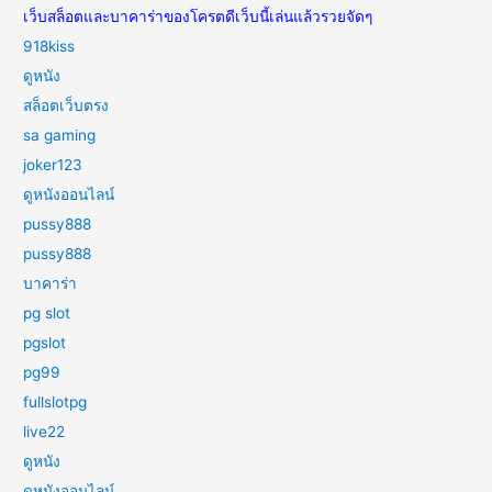
เว็บสล็อตและบาคาร่าของโครตดีเว็บนี้เล่นแล้วรวยจัดๆ
918kiss
ดูหนัง
สล็อตเว็บตรง
sa gaming
joker123
ดูหนังออนไลน์
pussy888
pussy888
บาคาร่า
pg slot
pgslot
pg99
fullslotpg
live22
ดูหนัง
ดูหนังออนไลน์