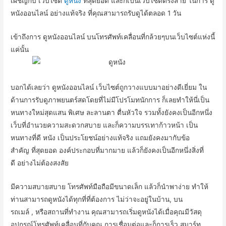
เผชิญ
กับ
เว็บไซต์
ดูหนัง
ที่สุดยอด
และก็
เป็น
เว็บไซต์
ตรง
สาย
ในการ
ดู
หนังออนไลน์
อย่างแท้จริง
ที่
คุณ
สามารถ
รับ
ดู
ได้
ตลอด
1 วัน
เข้าถึง
การ
ดูหนังออนไลน์
บน
โทรศัพท์เคลื่อนที่
กล้วยๆ
บน
เว็บไซต์แห่งนี้
แค่นั้น
บอก
ได้
เลย
ว่า
ดูหนังออนไลน์
เว็บไซต์
ถูก
วางแบบ
มา
อย่างดีเยี่ยม
ใน
ด้าน
การ
รับ
ดู
ภาพยนตร์
สด
โดย
ที่
ไม่มี
โปรโมท
นักการ
ก็เลย
ทำให้
นี่
เป็น
หนทาง
ใหม่
สุด
แสน
พิเศษ
ละลานตา
ตื่น
หัวใจ
รวมทั้ง
ยังคง
เป็น
อีก
หนึ่ง
เว็บ
ที่
อำนวยความสะดวก
สบาย
และก็
ความ
บรรเทา
ก้าวหน้า
เป็น
หนทาง
ที่
ดี
หนัง
เป็นประโยชน์
อย่างแท้จริง
แถม
ยังคง
มากับ
ข้อ
สำคัญ
ที่สุดยอด
องค์ประกอบ
ที่
มากมาย
แล้วก็
ยังคง
เป็น
อีก
หนึ่ง
สิ่ง
ที่
ดี
อย่างไม่ต้องสงสัย
มี
ความสบาย
สบาย
โทรศัพท์มือถือ
มี
ขนาดเล็ก
แล้วก็
นำพา
ง่าย
ทำให้
ท่าน
สามารถ
ดูหนัง
ได้
ทุกที่ที่ต้องการ
ไม่ว่า
จะ
อยู่
ในบ้าน
,
บน
รถเมล์
,
หรือ
สถานที่ทำงาน
คุณ
สามารถ
เริ่ม
ดูหนัง
ได้
เมื่อ
คุณ
มี
วัสดุ
อุปกรณ์
โทรศัพท์เคลื่อนที่
กับ
คุณ
การเชื่อมต่อ
และก็
การ
เร็ว
สมาร์ท