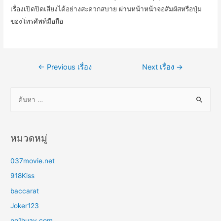
เรื่อง
เปิด
ปิด
เสียง
ได้อย่างสะดวกสบาย
ผ่านหน้า
หน้าจอ
สัมผัส
หรือ
ปุ่ม
ของ
โทรศัพท์มือถือ
แนะแนว
←
Previous เรื่อง
Next เรื่อง
→
เรื่อง
ค้
น
ห
า
หมวดหมู่
สำ
ห
037movie.net
รั
918Kiss
บ
baccarat
:
Joker123
no1huay.com