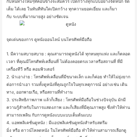
กับ
หนทาง
ใหม่ๆ
ที่
ค่อนข้างจะ
สมควร
เปิดกว้าง
ทุก
แบบอย่าง
จัด
หนัก
จัด
เต็ม
ได้
เลย
ในทันทีทันใด
เปิดกว้าง
ทุก
ความยอดเยี่ยม
และก็
มา
กับ
ระบบ
ที่
มากมาย
สูง
อย่างชัดเจน
จุดเด่น
ของ
การ
ดูหนังออนไลน์
บน
โทรศัพท์มือถือ
1.
มี
ความสบาย
สบาย
:
คุณ
สามารถ
ดูหนัง
ได้
ทุกหนทุกแห่ง
และก็
ตลอด
เวลา
ที่
คุณ
มี
โทรศัพท์เคลื่อนที่
ไม่ต้อง
คอย
ตรงเวลา
หรือ
สถานที่
ที่
มี
เครื่อง
ทีวี
หรือ
คอมพิวเตอร์
2.
นำเอา
ง่าย
:
โทรศัพท์เคลื่อนที่
มี
ขนาดเล็ก
และก็
ค่อย
ทำให้
ไม่ยุ่งยาก
ต่อการ
นำเอา
รวมทั้ง
ดูหนัง
ที่
คุณ
ถูกใจ
ใน
ทุก
เหตุการณ์
อย่างเช่น
เดิน
ทาง
,
ออก
พาย
เรือ
,
หรือ
สถานที่ทำงาน
3.
ประสิทธิภาพ
ภาพ
แล้วก็
เสียง
:
โทรศัพท์มือถือ
ใน
ช่วงปัจจุบัน
มัก
มี
ความรู้
สำหรับในการ
แสดง
ภาพ
และก็
เสียง
ที่
มีคุณภาพ
สูง
ซึ่ง
ทำให้ท่าน
สามารถ
เพลิน
กับ
การดู
หนัง
แบบ
แบบ
เต็ม
ต้นแบบ
4.
แอพพลิเคชั่น
ดูหนัง
:
มี
แอปพลิเคชัน
ดูหนัง
สำหรับ
สตรี
ม
มิ่ง
หรือ
ดาวน์โหลด
หนัง
ใน
โทรศัพท์มือถือ
ทำให้ท่าน
สามารถ
เลือก
ดู