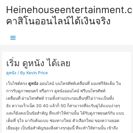
Heinehouseentertainment.
คาสิโนออนไลน์ได้เงินจริง
Main
Menu
เริ่ม ดูหนัง ได้เลย
ดูหนัง
/ By
Kevin Price
เว็บไซต์
ตรง
ดูหนัง
ออนไลน์
บน
โทรศัพท์เคลื่อนที่
มอง
ฟรี
จัด
เต็ม
ใน
การ
รับ
ดู
ภาพยนตร์
หรือ
การ
ดูหนังออนไลน์
ฟรี
บน
โทรศัพท์
เคลื่อนที่
ผ่าน
โทรศัพท์
รวมทั้ง
ส่วนประกอบ
อื่นๆ
ที่
ไม่ว่า
จะ
เป็น
ทั้ง
ยัง
ความเร็ว
เน็ต
3G 4G
แล้วก็
5G
ก็
สามารถ
ที่จะ
รับ
ดู
ได้
แบบง่าย
ๆ
และก็
ยังคง
เป็น
ข้อสำคัญ
ที่จะ
ทำให้ท่าน
นั้น
ได้รับ
ดู
ภาพยนตร์
กัน
แบบ
เต็มที่
จุใจ
มากับ
ต้นแบบ
ช่องทาง
ใหม่
ตัวเลือก
ใหม่
ของ
ความยอด
เยี่ยม
สูง
เป็น
ข้อสำคัญ
ของ
สิ่ง
ต่างๆ
กลุ่มนี้
ที่จะ
ทำให้ท่าน
นั้น
เข้าถึง