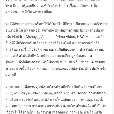
โฟน
มีความรู้และมีความเข้าใจ
สำหรับการ
เชื่อมต่อ
อินเทอร์เน็ต
ผ่าน
Wi-Fi
หรือ
โครงข่าย
เขยื้อน
ทำให้ท่าน
สามารถ
สตรี
ม
หนัง
ได้
โดย
ไม่มีปัญหา
เกี่ยวกับ
ความเร็ว
ของ
อินเทอร์เน็ต
แพ
ลต
ฟอร์ม
สตรี
ม
มิ่ง
มี
แพ
ลต
ฟอร์ม
สตรี
ม
มิ่ง
หลาย
ที่
อาทิ
เช่น
Netflix , Disney+, Amazon Prime Video, HBO Max,
และก็
อื่นๆ
ที่
ให้บริการ
หนัง
แล้วก็
รายการทีวี
ออนไลน์
คุณ
สามารถ
เข้าถึง
สารพัน
ความรื่นเริงใจ
ที่
มากมาย
ผ่านมือ
ถือ
ของ
คุณ
ประสิทธิภาพ
ของ
จอ
สมาร์ท
โฟน
มัก
มีหน้า
หน้าจอ
ความ
ละเอียด
สูง
ที่
มอบ
ภาพ
ชัดเจน
แล้วก็
สีสัน
งดงาม
ทำให้
การดู
หนัง
เป็น
ที่
รื้นเริง
รวมทั้ง
สวยสด
งดงาม
มากขึ้นเรื่อยๆ
ความมากมาย
ของ
แอปพลิเคชัน
:
มี
แอ
ป
พลิ
เค
ชั่น
หลาย
ที่
วางแบบ
มา
เพื่อ
การ
ดู
หนัง
บน
โทรศัพท์มือถือ
เป็นต้นว่า
YouTube,
VLC, MX Player, Plex, Infuse,
แล้วก็
Kodi
ซึ่ง
มี
ความมากมายหลาย
สำหรับการ
รองรับ
ต้นแบบ
ไฟล์
และก็
คุณลักษณะ
การควบคุม
รวมทั้ง
ความสบาย
สบาย
การควบคุม
การ
เล่น
หนัง
บน
โทรศัพท์เคลื่อนที่
มัก
เป็น
เรื่องที่ไม่ได้ยากเย็น
และก็
สบาย
เพื่อ
คุณ
สามารถ
หยุด
,
กระโจน
หรือ