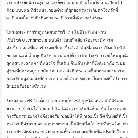
ระบบ
ประสิทธิภาพ
ลู่ทาง
และก็
ความยอดเยี่ยม
ได้
จริง
เต็มเปี่ยม
ไป
ด้วย
แบบ
และก็
ส่วนประกอบ
ต่างๆ
ที่สุดยอด
สูง
มากับ
หัวใจหลัก
ที่
พอดี
และก็
มากับ
สิ่ง
ที่
ออกจะ
พอดี
รวมทั้ง
ดี
อย่างยิ่ง
ที่สุด
โดยเฉพาะ
การ
รับ
ดู
ภาพยนตร์
ฟรี
แบบ
ไม่มี
โปรโมท
ผ่าน
เว็บไซต์
037hdmovie
นับได้ว่าเป็น
ตัวเลือก
ที่
ออกจะ
มีความ
จำเป็น
ตลอด
ที่
ค่อนข้างจะ
เยี่ยม
เป็น
ข้อสำคัญ
ที่
สมควร
เปิดกว้าง
ได้
อย่างแน่แท้
เป็น
จุดยืน
ที่สามารถพูดได้ว่า
เปิด
ประสบการณ์
ใหม่
ดูหนัง
สุด
แสน
ละลานตา
ตื่น
หัวใจ
ตื่นเต้น
ตื่นเต้น
แล้วก็
ยังคง
มากับ
ระบบ
ลู่ทาง
ที่สุดยอด
สูง
มากับ
ระบบ
ประสิทธิภาพ
และก็
หนทาง
ของ
ความ
ยอดเยี่ยม
สูง
ต่อ
สิ่ง
ที่
ดี
ต่อ
แบบ
และก็
ส่วนประกอบ
โดยรวม
ที่
ได้รับ
การ
ยินยอม
รับ
อย่างชัดเจน
รับรอง
มอง
ฟรี
จัด
เต็ม
ได้
เลย
ผ่าน
เว็บไซต์
ดูหนังออนไลน์
ที่
ดี
ที่
คุณ
สามารถ
เข้าชม
ได้
ตลอด
1 วัน
ไม่มี
ประชาสัมพันธ์
มากั้น
ใน
ระหว่าง
การ
รับ
ดู
สด
อย่างไม่ต้องสงสัย
ก็เลย
ทำให้
นี่
ก็เลย
เป็น
ถึง
เว็บไซต์
ที่
เป็น
ตัว
เลือก
ที่
อำนวย
ความสบาย
สบาย
เป็น
อีก
หนึ่ง
เว็บไซต์
ที่มา
พร้อม
กับ
ระบบ
ประสิทธิภาพ
ช่องทาง
รวมทั้ง
ความยอดเยี่ยม
ที่
น่าประทับใจ
มา