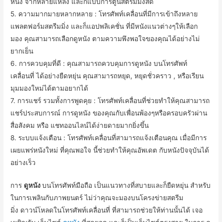
หนัง
จาก
หลาย
แหล่ง
และก็
แบบ
การ์ตูน
สตรี
ม
มิ่ง
สด
5.
ความมากมายหลากหลาย
:
โทรศัพท์เคลื่อนที่
มีการ
เข้าถึง
หลาย
แพ
ลต
ฟอร์ม
สตรี
ม
มิ่ง
และก็
แอ
ป
พลิ
เค
ชั่น
ที่
มี
หนัง
แนว
ต่างๆ
ให้
เลือก
มอง
คุณ
สามารถ
เลือก
ดูหนัง
ตาม
ความพึงพอใจ
ของ
คุณ
ได้อย่างไม่
ยากเย็น
6.
การควบคุม
ที่
ดี
:
คุณ
สามารถ
ควบคุม
การดู
หนัง
บน
โทรศัพท์
เคลื่อนที่
ได้
อย่าง
ยืดหยุ่น
คุณ
สามารถ
หยุด
,
หยุดชั่วคราว
,
หรือ
เรียน
มุมมอง
ใหม่
ได้
ตาม
อยากได้
7.
การ
แชร์
รวมทั้ง
การพูดคุย
:
โทรศัพท์เคลื่อนที่
ช่วยทำให้
คุณ
สามารถ
แชร์
ประสบการณ์
การดู
หนัง
ของ
คุณ
กับ
เพื่อนพ้อง
ๆ
หรือ
ครอบครัว
ผ่าน
สื่อ
สังคม
หรือ
แชท
ออนไลน์
ได้
ง่ายดายมากยิ่งขึ้น
8.
ระบบ
แจ้ง
เตือน
:
โทรศัพท์เคลื่อนที่
สามารถ
แจ้ง
เตือน
คุณ
เมื่อ
มีการ
เผยแพร่
หนัง
ใหม่
ที่
คุณ
พอใจ
นี้
ช่วยทำให้
คุณ
อัพ
เดต
กับ
หนัง
ปัจจุบัน
ได้
อย่างเร็ว
การ
ดู
หนัง
บน
โทรศัพท์มือถือ
เป็น
แนวทาง
ที่
สบาย
และก็
ยืดหยุ่น
สำหรับ
ในการ
เพลิน
กับ
ภาพยนตร์
ไม่ว่า
คุณ
จะ
มอง
บน
โครงข่าย
สตรี
ม
มิ่ง
ดาวน์โหลด
ใน
โทรศัพท์เคลื่อนที่
ที่สามารถช่วย
ให้ท่าน
นั้น
ได้
เจอ