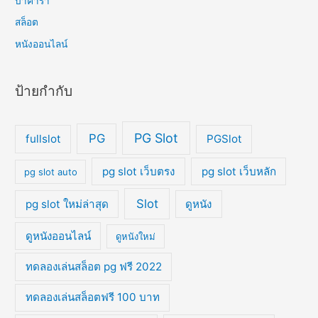
บาคาร่า
สล็อต
หนังออนไลน์
ป้ายกำกับ
PG Slot
PG
fullslot
PGSlot
pg slot เว็บตรง
pg slot เว็บหลัก
pg slot auto
Slot
pg slot ใหม่ล่าสุด
ดูหนัง
ดูหนังออนไลน์
ดูหนังใหม่
ทดลองเล่นสล็อต pg ฟรี 2022
ทดลองเล่นสล็อตฟรี 100 บาท