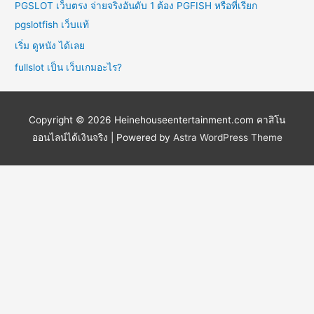
PGSLOT เว็บตรง จ่ายจริงอันดับ 1 ต้อง PGFISH หรือที่เรียก
pgslotfish เว็บแท้
เริ่ม ดูหนัง ได้เลย
fullslot เป็น เว็บเกมอะไร?
Copyright © 2026
Heinehouseentertainment.com คาสิโน
ออนไลน์ได้เงินจริง
| Powered by
Astra WordPress Theme