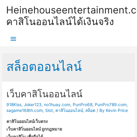
Heinehouseentertainment.
คาสิโนออนไลน์ได้เงินจริง
Main
Menu
สล็อตออนไลน์
เว็บคาสิโนออนไลน์
918Kiss
,
Joker123
,
no1huay.com
,
PunPro68
,
PunPro789.com
,
sagame168th.com
,
Slot
,
คาสิโนออนไลน์
,
สล็อต
/ By
Kevin Price
คาสิโนออนไลน์เว็บตรง
เว็บคาสิโนออนไลน์ ถูกกฎหมาย
เว็บคาสิโน เชื่อถือได้