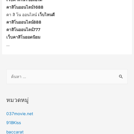
คาสิโนออนไลน์1688
คา สิ โน ออนไลน์
เว็บไหนดี
คาสิโนออนไลน์888
คาสิโนออนไลน์777
เว็บคาสิโนยอดนิยม
…
ค้
น
ห
า
หมวดหมู่
สำ
ห
037movie.net
รั
918Kiss
บ
baccarat