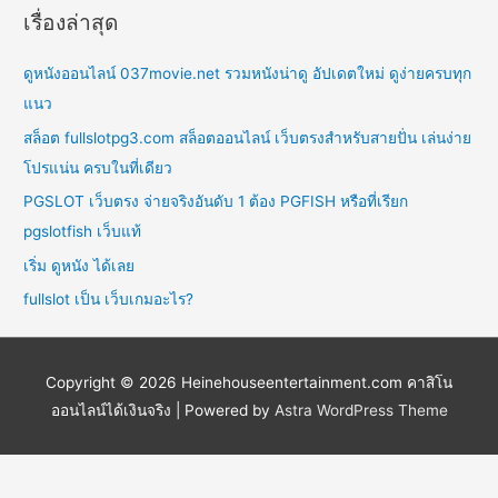
เรื่องล่าสุด
ดูหนังออนไลน์ 037movie.net รวมหนังน่าดู อัปเดตใหม่ ดูง่ายครบทุก
แนว
สล็อต fullslotpg3.com สล็อตออนไลน์ เว็บตรงสำหรับสายปั่น เล่นง่าย
โปรแน่น ครบในที่เดียว
PGSLOT เว็บตรง จ่ายจริงอันดับ 1 ต้อง PGFISH หรือที่เรียก
pgslotfish เว็บแท้
เริ่ม ดูหนัง ได้เลย
fullslot เป็น เว็บเกมอะไร?
Copyright © 2026
Heinehouseentertainment.com คาสิโน
ออนไลน์ได้เงินจริง
| Powered by
Astra WordPress Theme