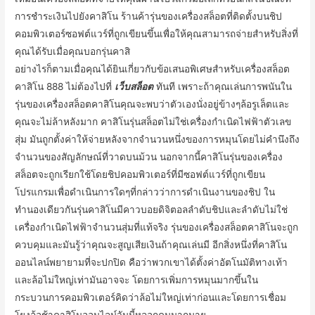
การชำระเงินไปยังคาสิโน ร้านค้ารุ่นของเครื่องสล็อตที่ติดตั้งบนชิป
คอมพิวเตอร์ซอฟต์แวร์ที่ถูกเขียนขึ้นเพื่อให้คุณสามารถจ่ายสำหรับสิ่งที่
คุณได้รับเมื่อคุณบอกรุ่นคาสิ
อย่างไรก็ตามเมื่อคุณได้ยินเกี่ยวกับข้อเสนอพิเศษสำหรับเครื่องสล็อต
คาสิโน 888 ไม่ต้องไปที่
เว็บสล็อต
ทันที เพราะถ้าคุณเล่นการพนันใน
รุ่นของเครื่องสล็อตคาสิโนคุณจะพบว่าตัวเองนั่งอยู่ข้างๆล้อรูเล็ตและ
คุณจะไม่ล้าหลังมาก คาสิโนรุ่นสล็อตไม่ใช่เครื่องกำเนิดไฟฟ้าตัวเลข
สุ่ม มันถูกตั้งค่าให้จ่ายหลังจากจำนวนหนึ่งของการหมุนโดยไม่คำนึงถึง
จำนวนของสัญลักษณ์ที่วาดบนม้วน นอกจากนี้คาสิโนรุ่นของเครื่อง
สล็อตจะถูกเรียกใช้โดยชิปคอมพิวเตอร์ที่มีซอฟต์แวร์ที่ถูกเขียน
โปรแกรมเพื่อดำเนินการใดๆที่กล่าวว่าการดำเนินงานของชิป ใน
ทำนองเดียวกันรุ่นคาสิโนมีคาวบอยดิจิตอลลำดับชิปและลำดับไม่ใช่
เครื่องกำเนิดไฟฟ้าจำนวนสุ่มที่แท้จริง รุ่นของเครื่องสล็อตคาสิโนจะถูก
ควบคุมและมันรู้ว่าคุณจะสูญเสียเงินถ้าคุณเล่นมี อีกสิ่งหนึ่งที่คาสิโน
ออนไลน์พยายามที่จะปกปิด คือว่าพวกเขาได้ตั้งค่าอัตโนมัติทางเท้า
และล้อไม่ใหญ่เท่ามันอาจจะ โดยการเพิ่มการหมุนมากขึ้นใน
กระบวนการคอมพิวเตอร์คิดว่าล้อไม่ใหญ่เท่าก่อนและโดยการเชื่อม