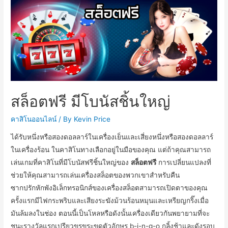
สล็อตฟรี มีโบนัสชิ้นใหญ่
คาสิโนออนไลน์
/ By
Kevin Price
ได้รับหนึ่งหรือสองดอลลาร์ในเครื่องเย็นและเสี่ยงหนึ่งหรือสองดอลลาร์
ในเครื่องร้อน ในคาสิโนทางเลือกอยู่ในมือของคุณ แต่ถ้าคุณสามารถ
เล่นเกมที่คาสิโนที่มีโบนัสฟรีชิ้นใหญ่ของ
สล็อตฟรี
การเปลี่ยนแปลงที่
ช่วยให้คุณสามารถเล่นเครื่องสล็อตของพวกเขาสำหรับคืน
ซากปรักหักพังอิเล็กทรอนิกส์ของเครื่องสล็อตสามารถเปิดตาของคุณ
ครั้งแรกมีไฟกระพริบและเสียงระฆังม้วนร้อนหมุนและเหรียญกริ๊งเมื่อ
มันล้มลงในช่อง ตอนนี้เป็นโหลหรือดังนั้นเครื่องเดียวกันพยายามที่จะ
ชนะรางวัลแรกเปรียวขรุขระขูดตัวอักษร b-i-n-g-o กลิ้งช้าและดังรอบ