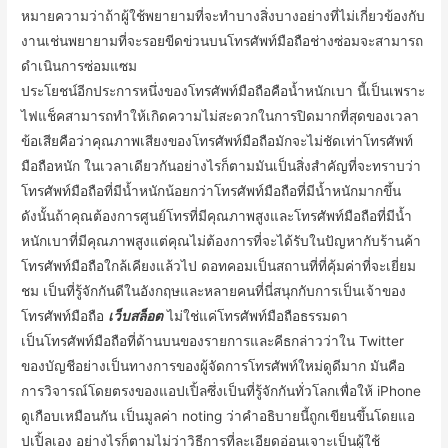
หมายความว่าถ้าผู้ใช้พยายามที่จะทำบางสิ่งบางอย่างที่ไม่เกี่ยวข้องกับ
งานเช่นพยายามที่จะรอยขีดข่วนบนโทรศัพท์มือถือช่างซ่อมจะสามารถ
ดำเนินการซ่อมแซม
ประโยชน์อีกประการหนึ่งของโทรศัพท์มือถือคือน้ำหนักเบา นี้เป็นเพราะ
ไฟแช็คสามารถทำให้เกิดความไม่สะดวกในการปิดมากที่สุดของเวลา
ข้อเสียคือว่าคุณภาพเสียงของโทรศัพท์มือถือมักจะไม่ชัดเท่าโทรศัพท์
มือถือหนัก ในเวลาเดียวกันอย่างไรก็ตามมันเป็นสิ่งสำคัญที่จะทราบว่า
โทรศัพท์มือถือที่มีน้ำหนักน้อยกว่าโทรศัพท์มือถือที่มีน้ำหนักมากขึ้น
ดังนั้นถ้าคุณต้องการศูนย์โทรที่มีคุณภาพสูงและโทรศัพท์มือถือที่มีน้ำ
หนักเบาที่มีคุณภาพสูงแต่คุณไม่ต้องการที่จะได้รับในปัญหากับร้านค้า
โทรศัพท์มือถือใกล้เคียงแล้วไป ดอทคอมเป็นสถานที่ที่คุ้มค่าที่จะเยี่ยม
ชม เป็นที่รู้จักกันดีในอังกฤษและหลายคนที่นี่สนุกกับการเป็นเจ้าของ
โทรศัพท์มือถือ
เว็บสล็อต
ไม่ใช่แค่โทรศัพท์มือถือธรรมดา
เป็นโทรศัพท์มือถือที่ด้านบนของรายการและคีธกล่าวว่าใน Twitter
ของบัญชีอย่างเป็นทางการของผู้จัดการโทรศัพท์ใหม่ดูดีมาก มันคือ
การวิจารณ์โดยตรงของแอปเปิ้ลซึ่งเป็นที่รู้จักกันทั่วโลกเพื่อให้ iPhone
ดูเกือบเหมือนกัน เป็นมูลค่า noting ว่าคำอธิบายนี้ถูกเขียนขึ้นโดยแอ
ปเปิ้ลเอง อย่างไรก็ตามไม่ว่าวิธีการที่ละเอียดอ่อนเจาะเป็นผู้ใช้