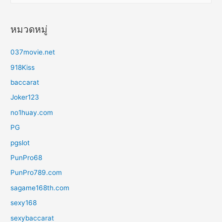
ห
า
หมวดหมู่
สำ
ห
037movie.net
รั
918Kiss
บ
baccarat
:
Joker123
no1huay.com
PG
pgslot
PunPro68
PunPro789.com
sagame168th.com
sexy168
sexybaccarat