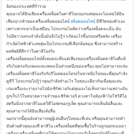
ล้อของประเทศที่ร่ำรวย
คุณอาจได้ยินเสียงเครื่องสล็อตในคาสิโนบนบกแต่คุณจะไม่เคยได้ยิน
เสียงน่ากลัวของเครื่องสล็อตออนไลน์
สล็อตออนไลน์
มีชีวิตของตัวเอง
เพราะพวกเขาเป็นเสมือน โปรแกรมไม่คิดว่าเครื่องสล็อตจะเย็น มัน
ไม่มีความทรงจำดังนั้นมันจึงไม่รู้ว่าเกิดอะไรขึ้นก่อนหรือหลัง เครื่อง
กำเนิดไฟฟ้าตัวเลขสุ่มเป็นโปรแกรมที่เลือกล้อหมุน ซึ่งสามารถสร้าง
ผลลัพธ์ที่ดีกว่าในคาสิโนจริง
เครื่องสล็อตออนไลน์ทั้งหมดจะหึ่งแต่เสียงของเครื่องสล็อตคาสิโนที่แท้
จริงไม่ตรงกับเพลงและเพลงเป็นส่วนหนึ่งของเครื่อง คุณไม่สามารถเล่น
เครื่องสล็อตคาสิโนจริงกับรีโมทคอนโทรลในขาหนีบในขณะที่คุณกำลัง
ดูทีวี โปรแกรมไม่รู้ว่าคุณกำลังทำอะไร ในขณะเดียวกันเมื่อคุณเล่น
เกมเครื่องจะรายงานไปยังเซิร์ฟเวอร์แต่คุณจะไม่เห็นรายงานเพราะมัน
ถูกเก็บไว้ในหน่วยความจำของเซิร์ฟเวอร์ ดวงตาในท้องฟ้าไม่ใช่วิดีโอ
สตรีมมิ่งจากคาสิโนแต่วิดีโอสดของรูเล็ต คุณสามารถเห็นล้อลื่นและ
คุณสามารถได้ยินเสียงล้อลื่น
นอกจากนี้คุณยังสามารถดูผู้เล่นอื่นๆในขณะที่เล่น หรือคุณสามารถทำ
มันด้วยตัวคุณเองที่ คาสิโน เครื่องสล็อตที่คุณซื้อในร้านถูกออกแบบมา
เหมือนเครื่องสล็อตที่จ่ายให้คุณผ่านโปรแกรมอิเล็กทรอนิกส์ในขณะที่