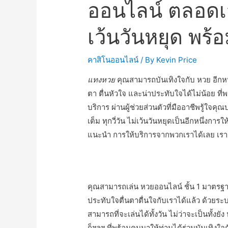
ออนไลน์ ตลอดเว
เว้นวันหยุด พร
คาสิโนออนไลน์
/ By
Kevin Price
แทงหวย
คุณสามารถบันเทิงใจกับ หวย อีกหน
ตา ตื่นหัวใจ และน่าประทับใจได้ไม่น้อย ที
บริการ ผ่านผู้ช่วยส่วนตัวที่มืออาชีพรู้ใจคุณ
เต็ม ทุกวี่วัน ไม่เว้นวันหยุดเป็นอีกหนึ่งกา
แนะนำ การให้บริการจากพวกเราได้เลย เราคือศ
คุณสามารถเล่น หวยออนไลน์ ชั้น 1 มาตรฐาน
ประทับใจตื่นตาตื่นใจกับเราได้แล้ว ด้วย
สามารถที่จะเล่นได้ทั้งวัน ไม่ว่าจะเป็นทั้
ก็ฯลฯ ที่พร้อมคนมาให้ท่านได้ร่วมบันเทิงใจก