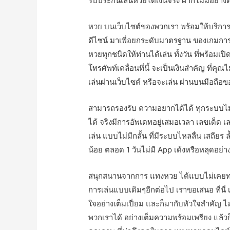
รับประกันเล่นหวยได้เงินจริง ฝากไม่มีอย่างต
หวย บนเว็บไซต์ของพวกเรา พร้อมให้บริการ ส
ดีไซน์ มาเพื่อยกระดับมาตรฐาน ของเกมการเล
หวยทุกชนิดให้ท่านได้เล่น ทั้งวัน ที่พร้อม
โทรศัพท์เคลื่อนที่นี้ จะเป็นเงินสำคัญ ที่คุ
เล่นผ่านเว็บไซต์ หรือจะเล่น ผ่านบนมือถือ
สามารถรองรับ ความอยากได้ได้ ทุกระบบไม่
ได้ จริงมีการอัพเดทอยู่เสมอเวลา เลขเด็ด เล
เล่น แบบไม่มีกลั้น ที่มีระบบไหลลื่น เสถียร ล
น้อย ตลอด 1 วันไม่มี App เด้งหรือหลุดอย่างไ
สนุกสนานจากการ แทงหวย ได้แบบไม่เคยทราบล
การเล่นแบบเดิมๆอีกต่อไป เราขอเสนอ ที่นี่ เ
ใจอย่างเต็มเปี่ยม และก็มากับหัวใจสำคัญ ไ
พวกเราได้ อย่างเต็มความพร้อมเพรียง แล้วก