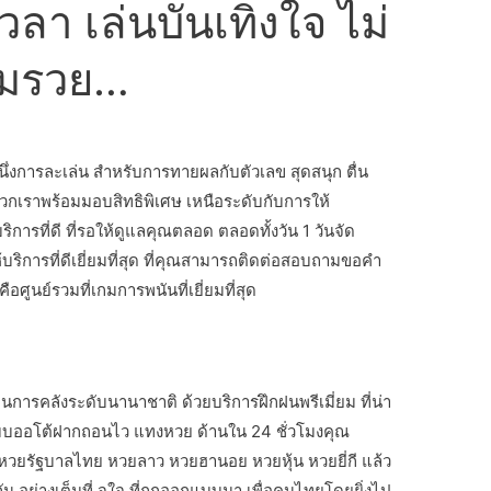
ลา เล่นบันเทิงใจ ไม่
้อมรวย…
ึ่งการละเล่น สำหรับการทายผลกับตัวเลข สุดสนุก ตื่น
่พวกเราพร้อมมอบสิทธิพิเศษ เหนือระดับกับการให้
บริการที่ดี ที่รอให้ดูแลคุณตลอด ตลอดทั้งวัน 1 วันจัด
รให้บริการที่ดีเยี่ยมที่สุด ที่คุณสามารถติดต่อสอบถามขอคำ
ูนย์รวมที่เกมการพนันที่เยี่ยมที่สุด
การคลังระดับนานาชาติ ด้วยบริการฝึกฝนพรีเมี่ยม ที่น่า
ระบบออโต้ฝากถอนไว แทงหวย ด้านใน 24 ชั่วโมงคุณ
งยัง หวยรัฐบาลไทย หวยลาว หวยฮานอย หวยหุ้น หวยยี่กี แล้ว
ัน อย่างเต็มที่ จุใจ ที่ถูกออกแบบมา เพื่อคนไทยโดยยิ่งไป