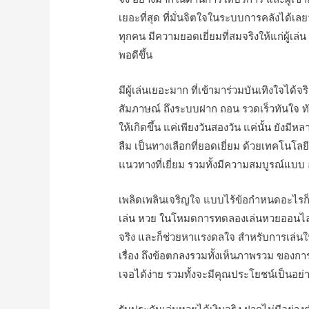
เยอะที่สุด ที่มั่นจิตใจในระบบการคลังได้เลย
ทุกคน มีความยอดเยี่ยมที่สมจริงให้แก่ผู้เล่น 
พอดีขึ้น
มีผู้เล่นเยอะมาก ที่เข้ามาร่วมบันเทิงใจได้จ
สัมภาษณ์ ถึงระบบฝาก ถอน รวดเร็วทันใจ ท
ให้เกิดขึ้น แค่เพียงวันสองวัน แค่นั้น ยั
ลืม เป็นทางเลือกที่ยอดเยี่ยม ด้วยเทคโนโลยี
แนวทางที่เยี่ยม รวมทั้งมีความสมบูรณ์แบบ 
เพลิดเพลินเจริญใจ แบบไร้ข้อกำหนดอะไรก็ต
เล่น หวย ในโหมดการทดลองเล่นหวยออนไลน์ 
จริง และก็ช่วยหาแรงดลใจ สำหรับการเล่นให้ก
เรื่อง ถึงข้อตกลงรวมทั้งเห็นภาพรวม ของการเ
เจอได้ง่าย รวมทั้งจะมีคุณประโยชน์เป็นอย่า