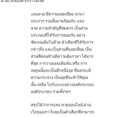
 ผ่านเว็บของพวกเราได้เลย
แทงหวย
มีความยอดเยี่ยม นานา
ประการ รวมทั้งมาพร้อมกับ แทง
หวย ความสำคัญที่สมควร เป็นส่วน
ประกอบที่ได้รับการยอมรับ อย่าง
ชัดเจนเต็มไปด้วย ตัวเลือกที่ได้รับการ
กล่าวถึง และเป็นส่วนที่ยอดเยี่ยม เป็น
ส่วนที่ค่อนข้างมีความคุ้มราคา ได้มาก
ที่สุด การวางแผนเดิมพัน หรือ การ
ลงทุนนั้นจะเป็นอีกหนึ่งจุด ที่ออกจะมี
ความกระจ่าง เป็นจุดที่จะทำให้คุณ
นั้น เพลิน ไปกับแบบอย่างองค์ประกอบ
องค์ประกอบ รวมทั้งฯลฯ
สรุปได้ว่าการแทง หวยออนไลน์ ผ่าน
เว็บของเรา ก็เลยเป็นตัวเลือกที่สามารถ