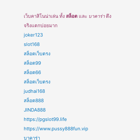
เว็บคาสิโนน่าเล่น ทั้ง
สล็อต
และ
บาคาร่า
ตึง
จริงแตกบ่อยมาก
joker123
slot168
สล็อตเว็บตรง
สล็อต99
สล็อต66
สล็อตเว็บตรง
judhai168
สล็อต888
JINDA888
https://pgslot99.life
https://www.pussy888fun.vip
บาคาร่า