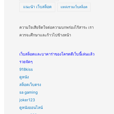
แนะนำ เว็บสล็อต
แหล่งรวมเว็บสล็อต
ความใจเสียจิตใจต่อความบกพร่องไร้สาระ เรา
ควรจะศึกษาและก้าวไปข้างหน้า
เว็บสล็อตและบาคาร่าของโครตดีเว็บนี้เล่นแล้ว
รวยจัดๆ
918kiss
ดูหนัง
สล็อตเว็บตรง
sa gaming
joker123
ดูหนังออนไลน์