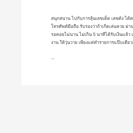
สนุกสนาน ไปกับการลุ้นเลขเด็ด เลขดัง ได้
โทรศัพท์มือถือ รับรองว่าถ้าเกิดเล่นหวย ผ่
รอคอยไม่นาน ไม่เกิน 5 นาทีได้รับเงินแล้ว แล
งาน ให้วุ่นวาย เพียงแค่ทำรายการแป๊บเดียวก
…