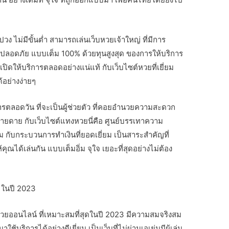
ปวง ไม่มีขั้นต่ำ สามารถเล่นเว็บหวยเจ้าใหญ่ ที่มีการ
นความปลอดภัย แบบเต็ม 100% ด้วยทุนสูงสุด ของการให้บริการ
็เปิดให้บริการตลอดอย่างแน่แท้ กับเว็บไซต์หวยที่เยี่ยม
ด้อย่างง่ายๆ
ารตลอดวัน ที่จะเป็นผู้ช่วยตัว ที่คอยอำนวยความสะดวก
ง่ายดาย กับเว็บไซต์แทงหวยนี่คือ ศูนย์บรรเทาความ
อม กับกระบวนการทำเงินที่ยอดเยี่ยม เป็นสาระสำคัญที่
ุณได้เล่นกัน แบบเต็มอิ่ม จุใจ เยอะที่สุดอย่างไม่ต้อง
ด ในปี 2023
 หวยออนไลน์ ที่เหมาะสมที่สุดในปี 2023 มีความสมจริงสม
ช้บริการได้อย่างดีเยี่ยม เป็นเว็บที่ไม่ผ่านเอเย่นมีผู้เล่น