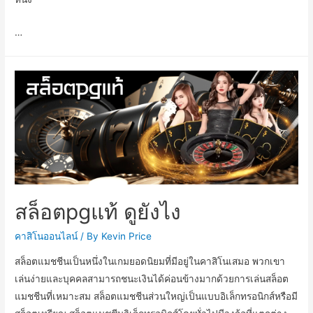
…
สล็อตpgแท้ ดูยังไง
คาสิโนออนไลน์
/ By
Kevin Price
สล็อตแมชชีนเป็นหนึ่งในเกมยอดนิยมที่มีอยู่ในคาสิโนเสมอ พวกเขา
เล่นง่ายและบุคคลสามารถชนะเงินได้ค่อนข้างมากด้วยการเล่นสล็อต
แมชชีนที่เหมาะสม สล็อตแมชชีนส่วนใหญ่เป็นแบบอิเล็กทรอนิกส์หรือมี