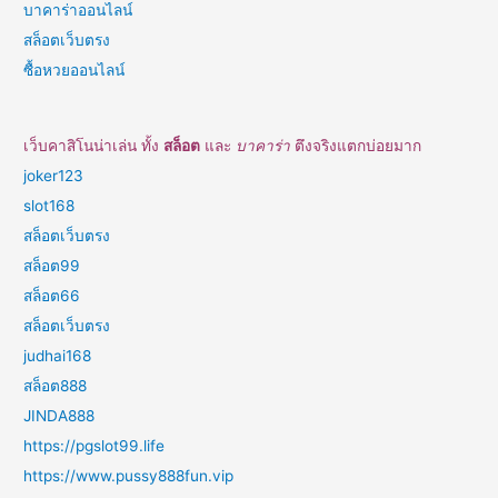
บาคาร่าออนไลน์
สล็อตเว็บตรง
ซื้อหวยออนไลน์
เว็บคาสิโนน่าเล่น ทั้ง
สล็อต
และ
บาคาร่า
ตึงจริงแตกบ่อยมาก
joker123
slot168
สล็อตเว็บตรง
สล็อต99
สล็อต66
สล็อตเว็บตรง
judhai168
สล็อต888
JINDA888
https://pgslot99.life
https://www.pussy888fun.vip