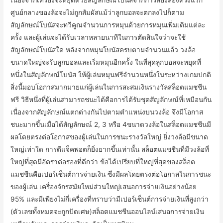
ศูนย์กลางของล้อจะไม่ถูกสัมผัสแม้ว่าลูกบอลจะตกลงไปก็ตาม
สัญลักษณ์โบนัสจะทวีคูณจำนวนการหมุนด้วยการหมุนเพิ่มเติมแต่ละ
ครั้ง และผู้เล่นจะได้รับเวลาหลายนาทีในการตัดสินใจว่าจะใช้
สัญลักษณ์โบนัสใด หลังจากหมุนโบนัสครบตามจำนวนแล้ว วงล้อ
ขนาดใหญ่จะรับลูกบอลและเริ่มหมุนอีกครั้ง ในที่สุดลูกบอลจะหยุดที่
หนึ่งในสัญลักษณ์โบนัส ให้ผู้เล่นหมุนฟรีจำนวนหนึ่งในระหว่างเกมปกติ
สิ่งนี้มอบโอกาสมากมายแก่ผู้เล่นในการสะสมเงินรางวัลสล็อตแมชชีน
ฟรี วิธีหนึ่งที่ผู้เล่นสามารถชนะได้คือการได้รับชุดสัญลักษณ์ที่เหมือนกัน
เนื่องจากสัญลักษณ์แตกต่างกันไปตามตำแหน่งบนวงล้อ จึงมีโอกาส
ชนะมากขึ้นเมื่อได้สัญลักษณ์ 2, 3 หรือ 4ขนาดวงล้อในสล็อตแมชชีนมี
ผลโดยตรงต่อโอกาสของผู้เล่นในการชนะรางวัลใหญ่ ยิ่งวงล้อมีขนาด
ใหญ่เท่าใด การตีแจ็คพอตก็ยิ่งยากขึ้นเท่านั้น สล็อตแมชชีนที่มีวงล้อที่
ใหญ่ที่สุดมีอัตราต่อรองที่ดีกว่า ข้อได้เปรียบที่ใหญ่ที่สุดของสล็อต
แมชชีนคือเปอร์เซ็นต์การจ่ายเงิน ซึ่งมีผลโดยตรงต่อโอกาสในการชนะ
ของผู้เล่น เครื่องจักรสมัยใหม่ส่วนใหญ่เสนอการจ่ายเงินอย่างน้อย
95% และมีเพียงไม่กี่เครื่องที่ทราบว่ามีเปอร์เซ็นต์การจ่ายเงินที่สูงกว่า
(ตัวเลขทั้งหมดจะถูกปัดเศษ)สล็อตแมชชีนออนไลน์เสนอการจ่ายเงิน