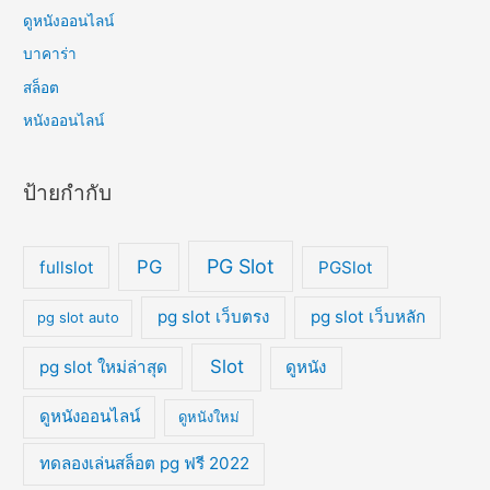
ดูหนังออนไลน์
บาคาร่า
สล็อต
หนังออนไลน์
ป้ายกำกับ
PG Slot
PG
fullslot
PGSlot
pg slot เว็บตรง
pg slot เว็บหลัก
pg slot auto
Slot
pg slot ใหม่ล่าสุด
ดูหนัง
ดูหนังออนไลน์
ดูหนังใหม่
ทดลองเล่นสล็อต pg ฟรี 2022