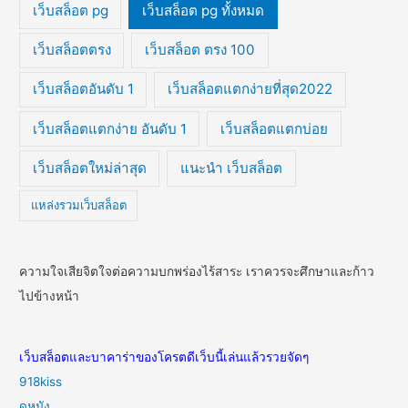
เว็บสล็อต pg
เว็บสล็อต pg ทั้งหมด
เว็บสล็อตตรง
เว็บสล็อต ตรง 100
เว็บสล็อตอันดับ 1
เว็บสล็อตแตกง่ายที่สุด2022
เว็บสล็อตแตกง่าย อันดับ 1
เว็บสล็อตแตกบ่อย
เว็บสล็อตใหม่ล่าสุด
แนะนำ เว็บสล็อต
แหล่งรวมเว็บสล็อต
ความใจเสียจิตใจต่อความบกพร่องไร้สาระ เราควรจะศึกษาและก้าว
ไปข้างหน้า
เว็บสล็อตและบาคาร่าของโครตดีเว็บนี้เล่นแล้วรวยจัดๆ
918kiss
ดูหนัง