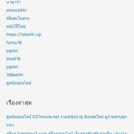
บาคาร่า
slotxo24hr
สล็อตเว็บตรง
หนังโป๊ไทย
https://1xbetth.vip
funny18
pgslot
kiss918
pgslot
188betth
ดูหนังออนไลน์
เรื่องล่าสุด
ดูหนังออนไลน์ 037movie.net รวมหนังน่าดู อัปเดตใหม่ ดูง่ายครบทุก
แนว
สล็อต fullslotpg3.com สล็อตออนไลน์ เว็บตรงสำหรับสายปั่น เล่นง่าย